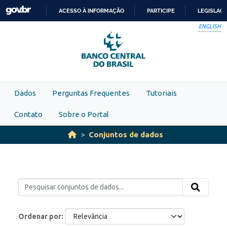
Skip to main content
ACESSO À INFORMAÇÃO
PARTICIPE
LEGISLAÇ
IR
ENGLISH
PARA
O
CONTEÚDO
Dados
Perguntas Frequentes
Tutoriais
Contato
Sobre o Portal
Conjuntos de dados
Ordenar por