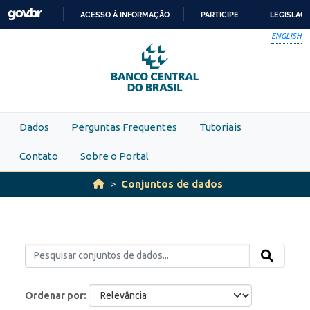
Skip to main content
ACESSO À INFORMAÇÃO
PARTICIPE
LEGISLAÇ
IR
ENGLISH
PARA
O
CONTEÚDO
Dados
Perguntas Frequentes
Tutoriais
Contato
Sobre o Portal
Conjuntos de dados
Ordenar por