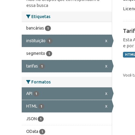
essa busca
Licen
Etiquetas
bancárias
1
Tari
Esta 
instituição
x
1
e por 
segmento
1
HTM
tarifas
x
1
Você t
Formatos
API
x
1
HTML
x
1
JSON
1
OData
1