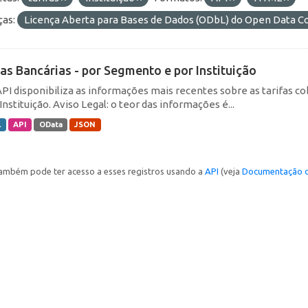
ças:
Licença Aberta para Bases de Dados (ODbL) do Open Data
fas Bancárias - por Segmento e por Instituição
API disponibiliza as informações mais recentes sobre as tarifas c
Instituição. Aviso Legal: o teor das informações é...
L
API
OData
JSON
ambém pode ter acesso a esses registros usando a
API
(veja
Documentação d