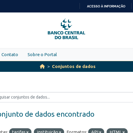
ACESSO À INFORMAÇÃO
IR
PARA
O
CONTEÚDO
Contato
Sobre o Portal
Conjuntos de dados
onjunto de dados encontrado
etas:
tarifas
instituição
Formatos:
API
HTML