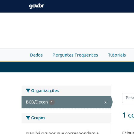
Skip to main content
Dados
Perguntas Frequentes
Tutoriais
Organizações
BCB/Decon
x
1
1 c
Grupos
Etiqu
Não há Grupos que correspondam a