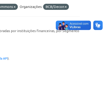
 Commons
Organizações:
BCB/Decon
obradas por instituições financeiras, por Segmento
a API
).