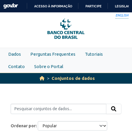
Skip to main content
ACESSO À INFORMAÇÃO
PARTICIPE
LEGISLAÇ
IR
ENGLISH
PARA
O
CONTEÚDO
Dados
Perguntas Frequentes
Tutoriais
Contato
Sobre o Portal
Conjuntos de dados
Ordenar por