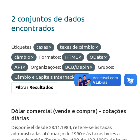
2 conjuntos de dados
encontrados
Etiquetas:
taxas
taxas de câmbio
câmbio
Formatos:
HTML
OData
API
Organizações:
BCB/Depin
Grupos:
Câmbio e Capitais Internacionais
Filtrar Resultados
Dólar comercial (venda e compra) - cotações
diárias
Disponível desde 28.11.1984, refere-se às taxas
administradas até março de 1990 e às taxas livres a
partir de então (Resolução 1690, de 18.3.1990). As taxas