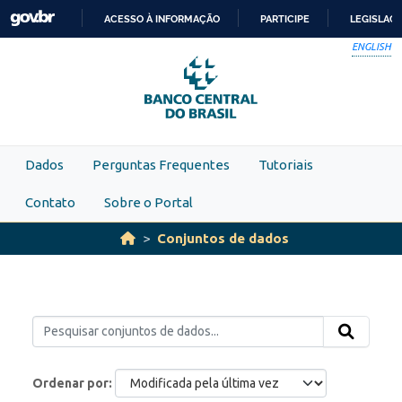
Skip to main content
ACESSO À INFORMAÇÃO
PARTICIPE
LEGISLAÇ
IR
ENGLISH
PARA
O
CONTEÚDO
Dados
Perguntas Frequentes
Tutoriais
Contato
Sobre o Portal
Conjuntos de dados
Ordenar por