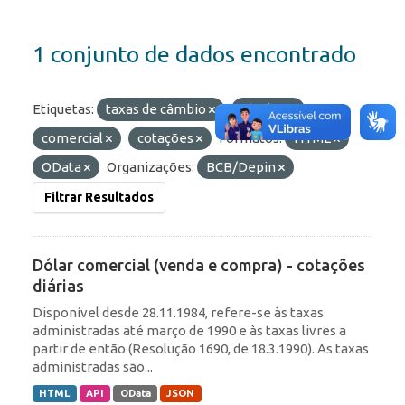
1 conjunto de dados encontrado
Etiquetas:
taxas de câmbio
câmbio
comercial
cotações
Formatos:
HTML
OData
Organizações:
BCB/Depin
Filtrar Resultados
Dólar comercial (venda e compra) - cotações
diárias
Disponível desde 28.11.1984, refere-se às taxas
administradas até março de 1990 e às taxas livres a
partir de então (Resolução 1690, de 18.3.1990). As taxas
administradas são...
HTML
API
OData
JSON