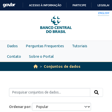
Skip to main content
ACESSO À INFORMAÇÃO
PARTICIPE
LEGISLAÇ
IR
ENGLISH
PARA
O
CONTEÚDO
Dados
Perguntas Frequentes
Tutoriais
Contato
Sobre o Portal
Conjuntos de dados
Ordenar por