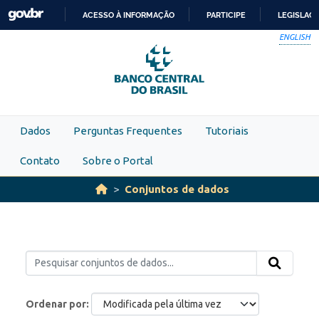
Skip to main content
ACESSO À INFORMAÇÃO
PARTICIPE
LEGISLAÇ
IR
ENGLISH
PARA
O
CONTEÚDO
Dados
Perguntas Frequentes
Tutoriais
Contato
Sobre o Portal
Conjuntos de dados
Ordenar por