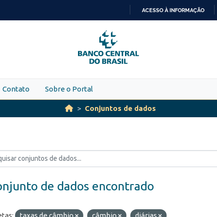
ACESSO À INFORMAÇÃO
IR
PARA
O
CONTEÚDO
Contato
Sobre o Portal
Conjuntos de dados
onjunto de dados encontrado
etas:
taxas de câmbio
câmbio
diárias