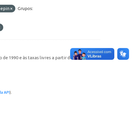
epin
Grupos:
de 1990 e às taxas livres a partir de então
a API
).