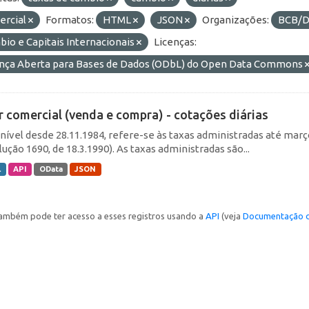
ercial
Formatos:
HTML
JSON
Organizações:
BCB/D
io e Capitais Internacionais
Licenças:
ença Aberta para Bases de Dados (ODbL) do Open Data Commons
r comercial (venda e compra) - cotações diárias
nível desde 28.11.1984, refere-se às taxas administradas até março 
ução 1690, de 18.3.1990). As taxas administradas são...
L
API
OData
JSON
ambém pode ter acesso a esses registros usando a
API
(veja
Documentação d