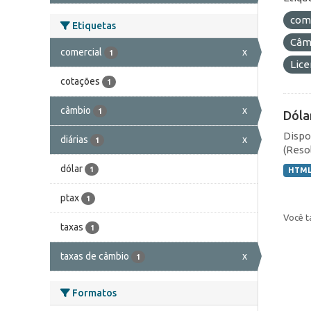
com
Etiquetas
Câmb
comercial
x
1
Lic
cotações
1
câmbio
x
1
Dóla
Dispo
diárias
x
1
(Resol
dólar
1
HTM
ptax
1
Você t
taxas
1
taxas de câmbio
x
1
Formatos