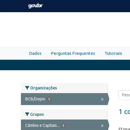
Skip to main content
Dados
Perguntas Frequentes
Tutoriais
Organizações
BCB/Depin
x
1
1 c
Grupos
Câmbio e Capitais...
x
1
Etiqu