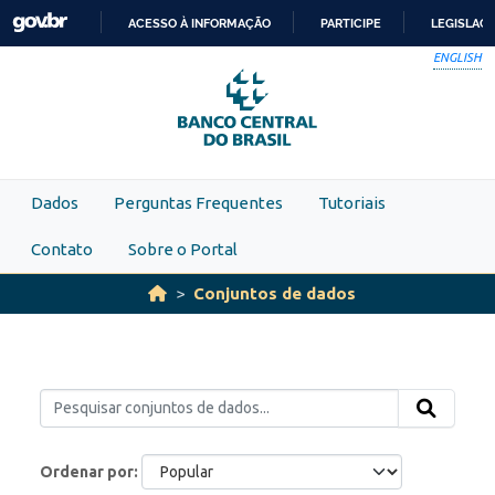
Skip to main content
ACESSO À INFORMAÇÃO
PARTICIPE
LEGISLAÇ
IR
ENGLISH
PARA
O
CONTEÚDO
Dados
Perguntas Frequentes
Tutoriais
Contato
Sobre o Portal
Conjuntos de dados
Ordenar por