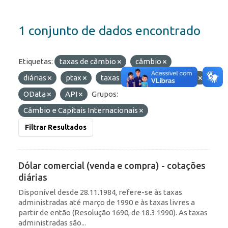
1 conjunto de dados encontrado
Etiquetas:
taxas de câmbio
câmbio
diárias
ptax
taxas
Formatos:
HTML
OData
API
Grupos:
Câmbio e Capitais Internacionais
Filtrar Resultados
Dólar comercial (venda e compra) - cotações
diárias
Disponível desde 28.11.1984, refere-se às taxas
administradas até março de 1990 e às taxas livres a
partir de então (Resolução 1690, de 18.3.1990). As taxas
administradas são...