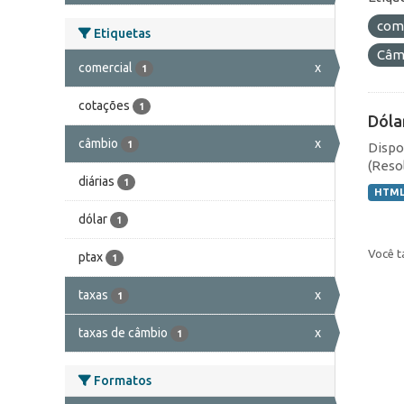
com
Etiquetas
Câmb
comercial
x
1
cotações
1
Dóla
câmbio
x
1
Dispo
(Resol
diárias
1
HTM
dólar
1
Você t
ptax
1
taxas
x
1
taxas de câmbio
x
1
Formatos