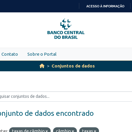
ACESSO À INFORMAÇÃO
IR
PARA
O
CONTEÚDO
Contato
Sobre o Portal
Conjuntos de dados
onjunto de dados encontrado
etas:
taxas de câmbio
câmbio
taxas