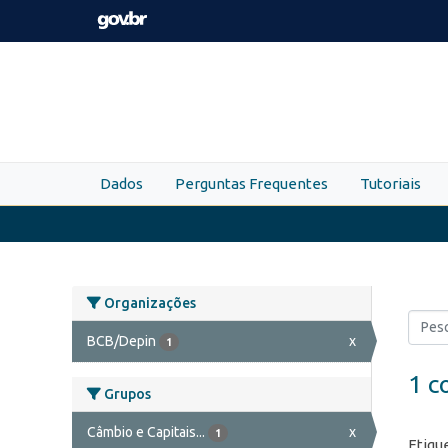
Skip to main content
Dados
Perguntas Frequentes
Tutoriais
Organizações
BCB/Depin
x
1
1 c
Grupos
Câmbio e Capitais...
x
1
Etiqu