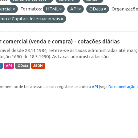
ercial
Formatos:
HTML
API
OData
Organizaçõe
io e Capitais Internacionais
r comercial (venda e compra) - cotações diárias
nível desde 28.11.1984, refere-se às taxas administradas até março 
ução 1690, de 18.3.1990). As taxas administradas são...
L
API
OData
JSON
ambém pode ter acesso a esses registros usando a
API
(veja
Documentação d