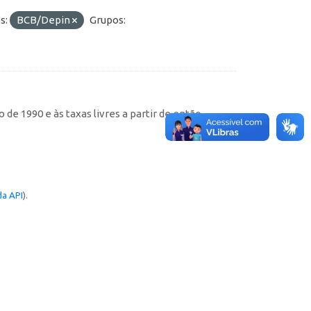
s:
BCB/Depin
Grupos:
de 1990 e às taxas livres a partir de então
a API
).