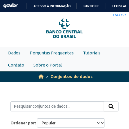
Skip to main content
ACESSO À INFORMAÇÃO
PARTICIPE
LEGISLAÇ
IR
ENGLISH
PARA
O
CONTEÚDO
Dados
Perguntas Frequentes
Tutoriais
Contato
Sobre o Portal
Conjuntos de dados
Ordenar por