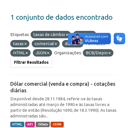
1 conjunto de dados encontrado
Etiquetas:
taxas de câmbio
câmbio
taxas
comercial
diárias
Formatos:
HTML
JSON
Organizações:
BCB/Depin
Filtrar Resultados
Dólar comercial (venda e compra) - cotações
diárias
Disponível desde 28.11.1984, refere-se às taxas
administradas até março de 1990 e às taxas livres a
partir de então (Resolução 1690, de 18.3.1990). As taxas
administradas são...
HTML
API
OData
JSON