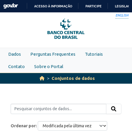
Skip to main content
ACESSO À INFORMAÇÃO
PARTICIPE
LEGISLAÇ
IR
ENGLISH
PARA
O
CONTEÚDO
Dados
Perguntas Frequentes
Tutoriais
Contato
Sobre o Portal
Conjuntos de dados
Ordenar por