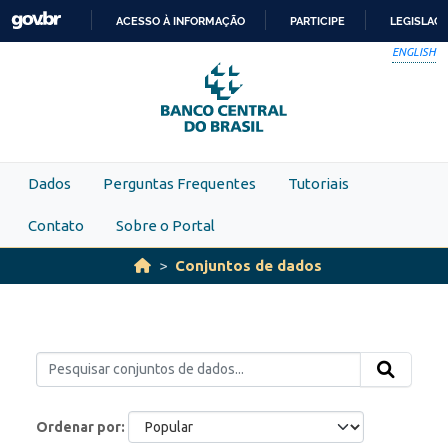
Skip to main content
ACESSO À INFORMAÇÃO
PARTICIPE
LEGISLAÇ
IR
ENGLISH
PARA
O
CONTEÚDO
Dados
Perguntas Frequentes
Tutoriais
Contato
Sobre o Portal
Conjuntos de dados
Ordenar por