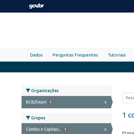
Skip to main content
Dados
Perguntas Frequentes
Tutoriais
Organizações
BCB/Depin
x
1
1 c
Grupos
Câmbio e Capitais...
x
1
Etiqu