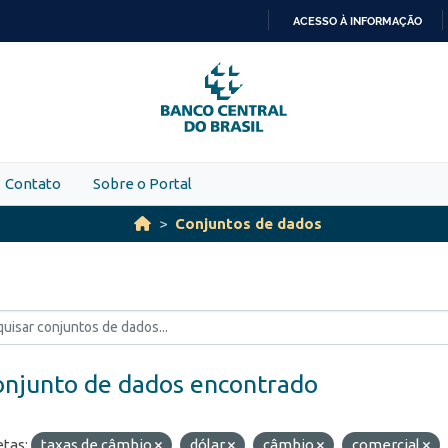
ACESSO À INFORMAÇÃO
IR
PARA
O
CONTEÚDO
Contato
Sobre o Portal
Conjuntos de dados
onjunto de dados encontrado
etas:
taxas de câmbio
dólar
câmbio
comercial