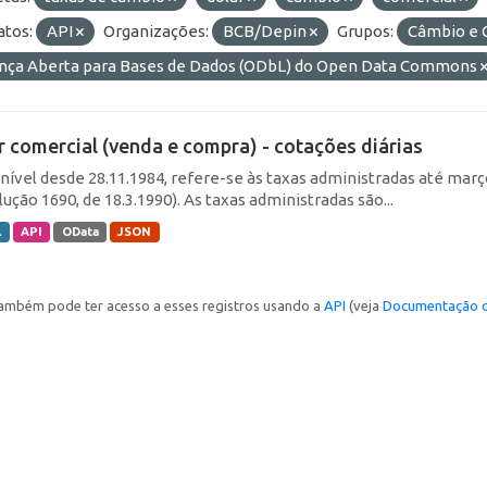
tos:
API
Organizações:
BCB/Depin
Grupos:
Câmbio e C
ença Aberta para Bases de Dados (ODbL) do Open Data Commons
r comercial (venda e compra) - cotações diárias
nível desde 28.11.1984, refere-se às taxas administradas até março 
ução 1690, de 18.3.1990). As taxas administradas são...
L
API
OData
JSON
ambém pode ter acesso a esses registros usando a
API
(veja
Documentação d