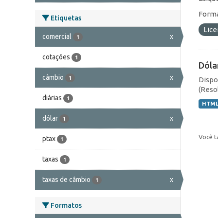
Forma
Etiquetas
Lic
comercial
x
1
cotações
1
Dóla
câmbio
x
1
Dispo
(Resol
diárias
1
HTM
dólar
x
1
Você t
ptax
1
taxas
1
taxas de câmbio
x
1
Formatos