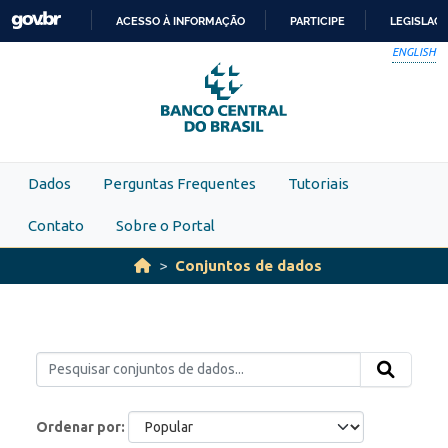
Skip to main content
ACESSO À INFORMAÇÃO
PARTICIPE
LEGISLAÇ
IR
ENGLISH
PARA
O
CONTEÚDO
Dados
Perguntas Frequentes
Tutoriais
Contato
Sobre o Portal
Conjuntos de dados
Ordenar por