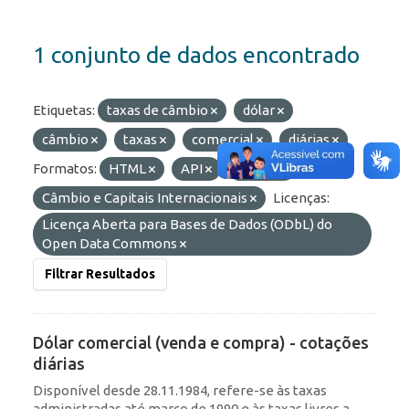
1 conjunto de dados encontrado
Etiquetas:
taxas de câmbio
dólar
câmbio
taxas
comercial
diárias
Formatos:
HTML
API
OData
Grupos:
Câmbio e Capitais Internacionais
Licenças:
Licença Aberta para Bases de Dados (ODbL) do
Open Data Commons
Filtrar Resultados
Dólar comercial (venda e compra) - cotações
diárias
Disponível desde 28.11.1984, refere-se às taxas
administradas até março de 1990 e às taxas livres a