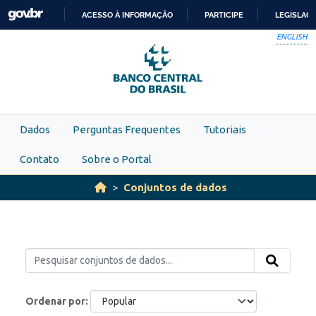
Skip to main content
ACESSO À INFORMAÇÃO
PARTICIPE
LEGISLAÇ
IR
ENGLISH
PARA
O
CONTEÚDO
Dados
Perguntas Frequentes
Tutoriais
Contato
Sobre o Portal
Conjuntos de dados
Ordenar por