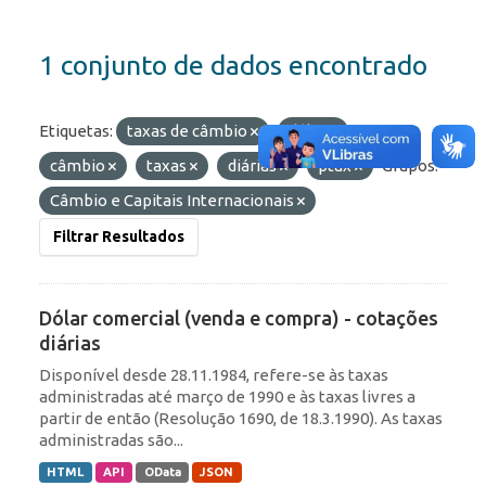
1 conjunto de dados encontrado
Etiquetas:
taxas de câmbio
dólar
câmbio
taxas
diárias
ptax
Grupos:
Câmbio e Capitais Internacionais
Filtrar Resultados
Dólar comercial (venda e compra) - cotações
diárias
Disponível desde 28.11.1984, refere-se às taxas
administradas até março de 1990 e às taxas livres a
partir de então (Resolução 1690, de 18.3.1990). As taxas
administradas são...
HTML
API
OData
JSON