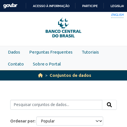
Skip to main content
ACESSO À INFORMAÇÃO
PARTICIPE
LEGISLAÇ
IR
ENGLISH
PARA
O
CONTEÚDO
Dados
Perguntas Frequentes
Tutoriais
Contato
Sobre o Portal
Conjuntos de dados
Ordenar por