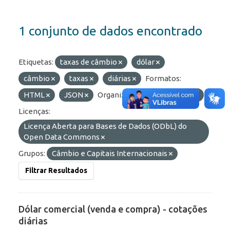
1 conjunto de dados encontrado
Etiquetas:
taxas de câmbio
dólar
câmbio
taxas
diárias
Formatos:
HTML
JSON
Organizações:
BCB/Depin
Licenças:
Licença Aberta para Bases de Dados (ODbL) do
Open Data Commons
Grupos:
Câmbio e Capitais Internacionais
Filtrar Resultados
Dólar comercial (venda e compra) - cotações
diárias