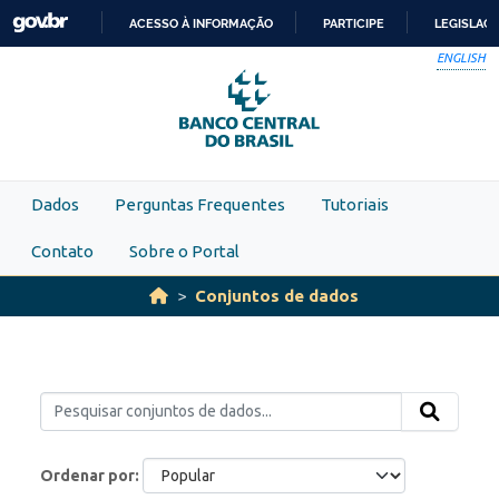
Skip to main content
ACESSO À INFORMAÇÃO
PARTICIPE
LEGISLAÇ
IR
ENGLISH
PARA
O
CONTEÚDO
Dados
Perguntas Frequentes
Tutoriais
Contato
Sobre o Portal
Conjuntos de dados
Ordenar por