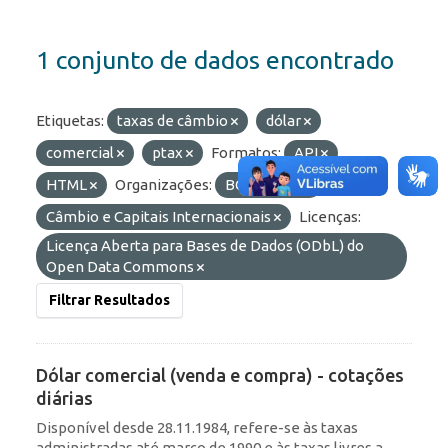
1 conjunto de dados encontrado
Etiquetas:
taxas de câmbio
dólar
comercial
ptax
Formatos:
API
HTML
Organizações:
BCB/Depin
Grupos:
Câmbio e Capitais Internacionais
Licenças:
Licença Aberta para Bases de Dados (ODbL) do
Open Data Commons
Filtrar Resultados
Dólar comercial (venda e compra) - cotações
diárias
Disponível desde 28.11.1984, refere-se às taxas
administradas até março de 1990 e às taxas livres a