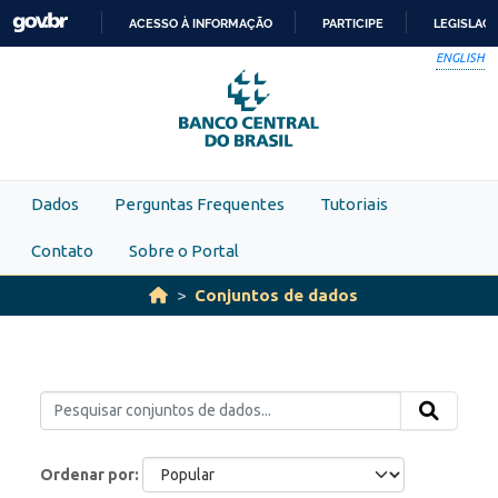
Skip to main content
ACESSO À INFORMAÇÃO
PARTICIPE
LEGISLAÇ
IR
ENGLISH
PARA
O
CONTEÚDO
Dados
Perguntas Frequentes
Tutoriais
Contato
Sobre o Portal
Conjuntos de dados
Ordenar por