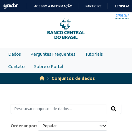
Skip to main content
ACESSO À INFORMAÇÃO
PARTICIPE
LEGISLAÇ
IR
ENGLISH
PARA
O
CONTEÚDO
Dados
Perguntas Frequentes
Tutoriais
Contato
Sobre o Portal
Conjuntos de dados
Ordenar por