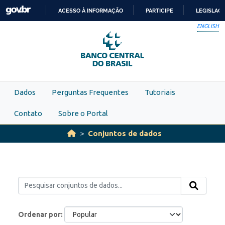
Skip to main content
ACESSO À INFORMAÇÃO
PARTICIPE
LEGISLAÇ
IR
ENGLISH
PARA
O
CONTEÚDO
Dados
Perguntas Frequentes
Tutoriais
Contato
Sobre o Portal
Conjuntos de dados
Ordenar por