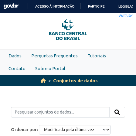
Skip to main content
ACESSO À INFORMAÇÃO
PARTICIPE
LEGISLAÇ
IR
ENGLISH
PARA
O
CONTEÚDO
Dados
Perguntas Frequentes
Tutoriais
Contato
Sobre o Portal
Conjuntos de dados
Ordenar por