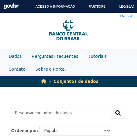
Skip to main content
ACESSO À INFORMAÇÃO
PARTICIPE
LEGISLAÇ
IR
ENGLISH
PARA
O
CONTEÚDO
Dados
Perguntas Frequentes
Tutoriais
Contato
Sobre o Portal
Conjuntos de dados
Ordenar por