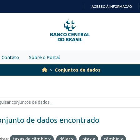
ACESSO À INFORMAÇÃO
IR
PARA
O
CONTEÚDO
Contato
Sobre o Portal
Conjuntos de dados
onjunto de dados encontrado
etas:
taxas de câmbio
dólar
ptax
câmbio