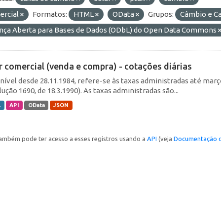
ercial
Formatos:
HTML
OData
Grupos:
Câmbio e Ca
ença Aberta para Bases de Dados (ODbL) do Open Data Commons
r comercial (venda e compra) - cotações diárias
nível desde 28.11.1984, refere-se às taxas administradas até março 
ução 1690, de 18.3.1990). As taxas administradas são...
L
API
OData
JSON
ambém pode ter acesso a esses registros usando a
API
(veja
Documentação d