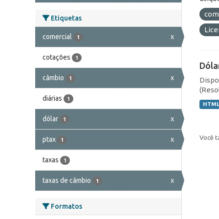
com
Etiquetas
Lic
comercial
x
1
cotações
1
Dóla
câmbio
x
1
Dispo
(Resol
diárias
1
HTM
dólar
x
1
Você t
ptax
x
1
taxas
1
taxas de câmbio
x
1
Formatos