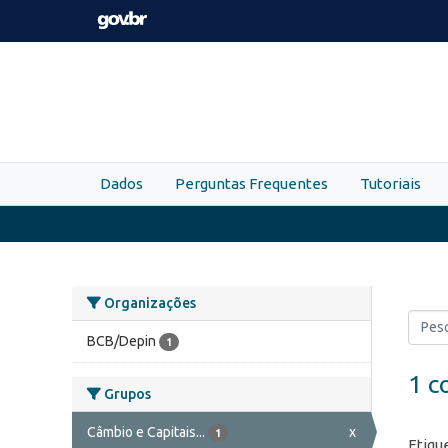
Skip to main content
Dados
Perguntas Frequentes
Tutoriais
Organizações
BCB/Depin
1
1 c
Grupos
Câmbio e Capitais...
x
1
Etiqu