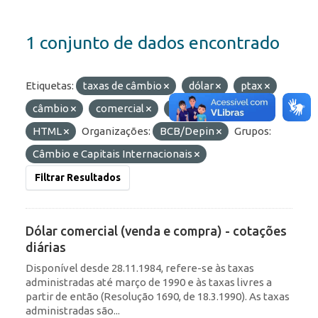
1 conjunto de dados encontrado
Etiquetas:
taxas de câmbio
dólar
ptax
câmbio
comercial
taxas
Formatos:
HTML
Organizações:
BCB/Depin
Grupos:
Câmbio e Capitais Internacionais
Filtrar Resultados
Dólar comercial (venda e compra) - cotações
diárias
Disponível desde 28.11.1984, refere-se às taxas
administradas até março de 1990 e às taxas livres a
partir de então (Resolução 1690, de 18.3.1990). As taxas
administradas são...