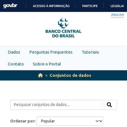
Skip to main content
ACESSO À INFORMAÇÃO
PARTICIPE
LEGISLAÇ
IR
ENGLISH
PARA
O
CONTEÚDO
Dados
Perguntas Frequentes
Tutoriais
Contato
Sobre o Portal
Conjuntos de dados
Ordenar por