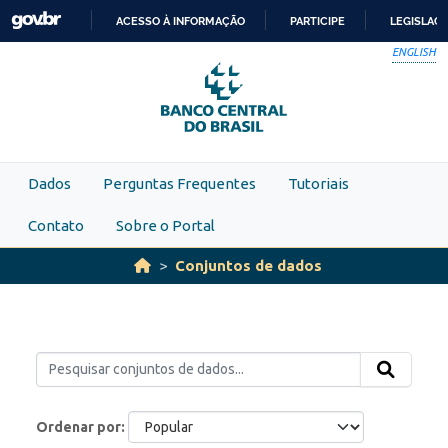
Skip to main content
ACESSO À INFORMAÇÃO
PARTICIPE
LEGISLAÇ
IR
ENGLISH
PARA
O
CONTEÚDO
Dados
Perguntas Frequentes
Tutoriais
Contato
Sobre o Portal
Conjuntos de dados
Ordenar por