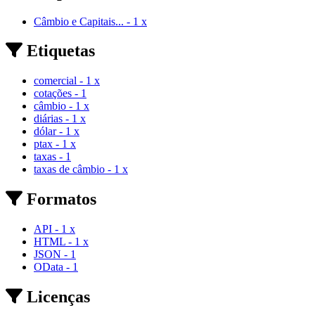
Câmbio e Capitais...
-
1
x
Etiquetas
comercial
-
1
x
cotações
-
1
câmbio
-
1
x
diárias
-
1
x
dólar
-
1
x
ptax
-
1
x
taxas
-
1
taxas de câmbio
-
1
x
Formatos
API
-
1
x
HTML
-
1
x
JSON
-
1
OData
-
1
Licenças