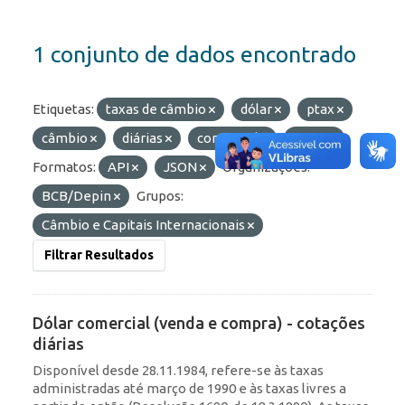
1 conjunto de dados encontrado
Etiquetas:
taxas de câmbio
dólar
ptax
câmbio
diárias
comercial
taxas
Formatos:
API
JSON
Organizações:
BCB/Depin
Grupos:
Câmbio e Capitais Internacionais
Filtrar Resultados
Dólar comercial (venda e compra) - cotações
diárias
Disponível desde 28.11.1984, refere-se às taxas
administradas até março de 1990 e às taxas livres a