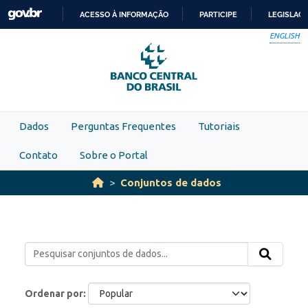
Skip to main content
ACESSO À INFORMAÇÃO
PARTICIPE
LEGISLAÇ
IR
ENGLISH
PARA
O
CONTEÚDO
Dados
Perguntas Frequentes
Tutoriais
Contato
Sobre o Portal
Conjuntos de dados
Ordenar por