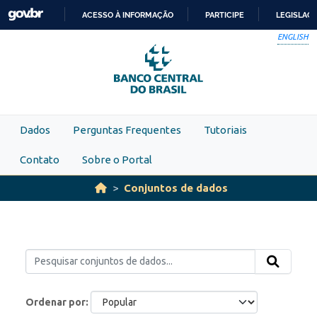
Skip to main content
ACESSO À INFORMAÇÃO
PARTICIPE
LEGISLAÇ
IR
ENGLISH
PARA
O
CONTEÚDO
Dados
Perguntas Frequentes
Tutoriais
Contato
Sobre o Portal
Conjuntos de dados
Ordenar por