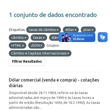
1 conjunto de dados encontrado
Etiquetas:
taxas de câmbio
dólar
ptax
câmbio
taxas
diárias
Formatos:
HTML
JSON
Grupos:
Câmbio e Capitais Internacionais
Filtrar Resultados
Dólar comercial (venda e compra) - cotações
diárias
Disponível desde 28.11.1984, refere-se às taxas
administradas até março de 1990 e às taxas livres a
partir de então (Resolução 1690, de 18.3.1990). As taxas
administradas são...