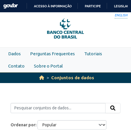
Skip to main content
ACESSO À INFORMAÇÃO
PARTICIPE
LEGISLAÇ
IR
ENGLISH
PARA
O
CONTEÚDO
Dados
Perguntas Frequentes
Tutoriais
Contato
Sobre o Portal
Conjuntos de dados
Ordenar por