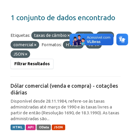
1 conjunto de dados encontrado
Etiquetas:
taxas de câmbio
dólar
ptax
comercial
Formatos:
HTML
API
JSON
Filtrar Resultados
Dólar comercial (venda e compra) - cotações
diárias
Disponível desde 28.11.1984, refere-se às taxas
administradas até março de 1990 e às taxas livres a
partir de então (Resolução 1690, de 18.3.1990). As taxas
administradas são...
HTML
API
OData
JSON