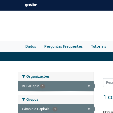
Skip to main content
Dados
Perguntas Frequentes
Tutoriais
Organizações
BCB/Depin
x
1
1 c
Grupos
Câmbio e Capitais...
x
1
Etiqu