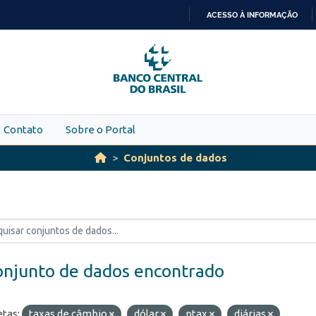
ACESSO À INFORMAÇÃO
IR
PARA
O
CONTEÚDO
Contato
Sobre o Portal
Conjuntos de dados
onjunto de dados encontrado
etas:
taxas de câmbio
dólar
ptax
diárias