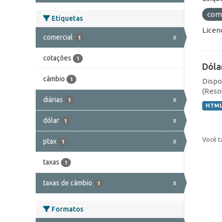
com
Etiquetas
Licen
comercial
x
1
cotações
1
Dóla
câmbio
1
Dispo
(Resol
diárias
x
1
HTM
dólar
x
1
Você t
ptax
x
1
taxas
1
taxas de câmbio
x
1
Formatos