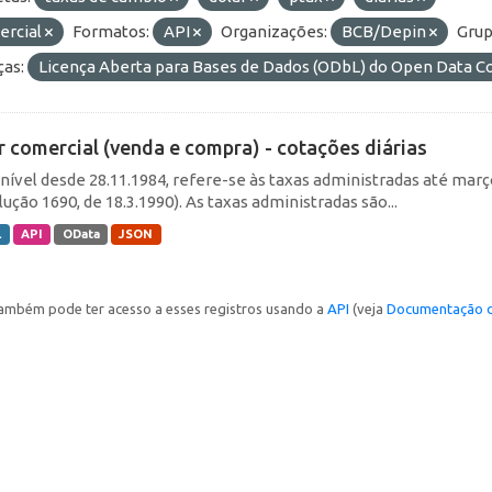
ercial
Formatos:
API
Organizações:
BCB/Depin
Grup
ças:
Licença Aberta para Bases de Dados (ODbL) do Open Data
r comercial (venda e compra) - cotações diárias
nível desde 28.11.1984, refere-se às taxas administradas até março 
ução 1690, de 18.3.1990). As taxas administradas são...
L
API
OData
JSON
ambém pode ter acesso a esses registros usando a
API
(veja
Documentação d