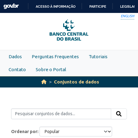
Skip to main content
ACESSO À INFORMAÇÃO
PARTICIPE
LEGISLAÇ
IR
ENGLISH
PARA
O
CONTEÚDO
Dados
Perguntas Frequentes
Tutoriais
Contato
Sobre o Portal
Conjuntos de dados
Ordenar por