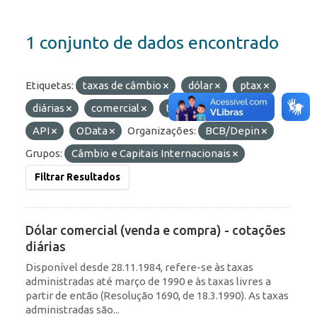
1 conjunto de dados encontrado
Etiquetas:
taxas de câmbio
dólar
ptax
diárias
comercial
taxas
Formatos:
API
OData
Organizações:
BCB/Depin
Grupos:
Câmbio e Capitais Internacionais
Filtrar Resultados
Dólar comercial (venda e compra) - cotações
diárias
Disponível desde 28.11.1984, refere-se às taxas
administradas até março de 1990 e às taxas livres a
partir de então (Resolução 1690, de 18.3.1990). As taxas
administradas são...