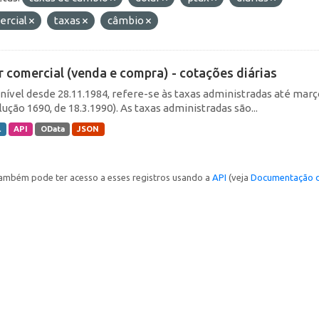
ercial
taxas
câmbio
r comercial (venda e compra) - cotações diárias
nível desde 28.11.1984, refere-se às taxas administradas até março 
ução 1690, de 18.3.1990). As taxas administradas são...
L
API
OData
JSON
ambém pode ter acesso a esses registros usando a
API
(veja
Documentação d