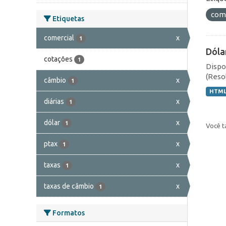
com
Etiquetas
comercial
x
1
Dóla
cotações
1
Dispo
(Resol
câmbio
x
1
HTM
diárias
x
1
dólar
x
1
Você t
ptax
x
1
taxas
x
1
taxas de câmbio
x
1
Formatos