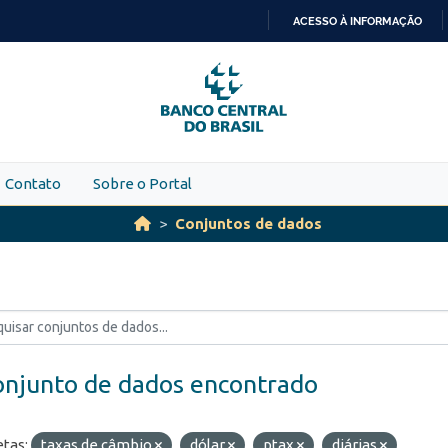
ACESSO À INFORMAÇÃO
IR
PARA
O
CONTEÚDO
Contato
Sobre o Portal
Conjuntos de dados
onjunto de dados encontrado
etas:
taxas de câmbio
dólar
ptax
diárias