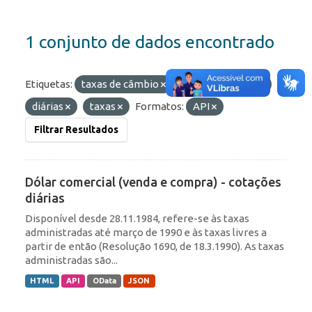
1 conjunto de dados encontrado
Etiquetas:
taxas de câmbio
dólar
ptax
diárias
taxas
Formatos:
API
Filtrar Resultados
Dólar comercial (venda e compra) - cotações
diárias
Disponível desde 28.11.1984, refere-se às taxas
administradas até março de 1990 e às taxas livres a
partir de então (Resolução 1690, de 18.3.1990). As taxas
administradas são...
HTML
API
OData
JSON