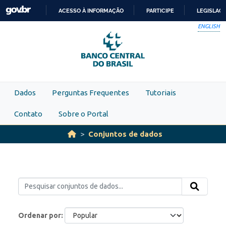
Skip to main content
ACESSO À INFORMAÇÃO
PARTICIPE
LEGISLAÇ
IR
ENGLISH
PARA
O
CONTEÚDO
Dados
Perguntas Frequentes
Tutoriais
Contato
Sobre o Portal
Conjuntos de dados
Ordenar por