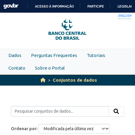
Skip to main content
ACESSO À INFORMAÇÃO
PARTICIPE
LEGISLAÇ
IR
ENGLISH
PARA
O
CONTEÚDO
Dados
Perguntas Frequentes
Tutoriais
Contato
Sobre o Portal
Conjuntos de dados
Ordenar por