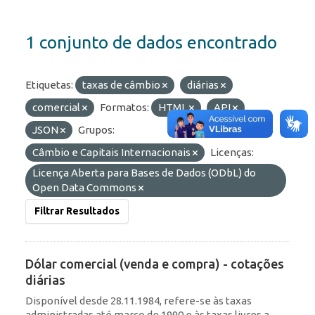
1 conjunto de dados encontrado
Etiquetas:
taxas de câmbio
diárias
comercial
Formatos:
HTML
API
JSON
Grupos:
Câmbio e Capitais Internacionais
Licenças:
Licença Aberta para Bases de Dados (ODbL) do
Open Data Commons
Filtrar Resultados
Dólar comercial (venda e compra) - cotações
diárias
Disponível desde 28.11.1984, refere-se às taxas
administradas até março de 1990 e às taxas livres a