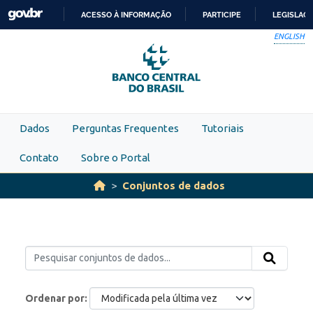
Skip to main content
ACESSO À INFORMAÇÃO
PARTICIPE
LEGISLAÇ
IR
ENGLISH
PARA
O
CONTEÚDO
Dados
Perguntas Frequentes
Tutoriais
Contato
Sobre o Portal
Conjuntos de dados
Ordenar por