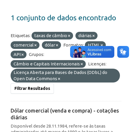
1 conjunto de dados encontrado
Etiquetas:
taxas de câmbio
diárias
comercial
dólar
Formatos:
HTML
API
Grupos:
Câmbio e Capitais Internacionais
Licenças:
Licença Aberta para Bases de Dados (ODbL) do
Open Data Commons
Filtrar Resultados
Dólar comercial (venda e compra) - cotações
diárias
Disponível desde 28.11.1984, refere-se às taxas
administradas até março de 1990 e às taxas livres a