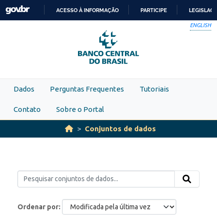
Skip to main content
ACESSO À INFORMAÇÃO
PARTICIPE
LEGISLAÇ
IR
ENGLISH
PARA
O
CONTEÚDO
Dados
Perguntas Frequentes
Tutoriais
Contato
Sobre o Portal
Conjuntos de dados
Ordenar por