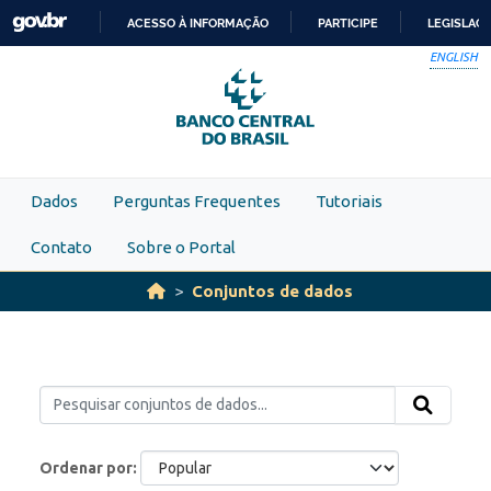
Skip to main content
ACESSO À INFORMAÇÃO
PARTICIPE
LEGISLAÇ
IR
ENGLISH
PARA
O
CONTEÚDO
Dados
Perguntas Frequentes
Tutoriais
Contato
Sobre o Portal
Conjuntos de dados
Ordenar por