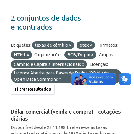
2 conjuntos de dados
encontrados
Etiquetas:
taxas de câmbio
ptax
Formatos:
HTML
Organizações:
BCB/Depin
Grupos:
Câmbio e Capitais Internacionais
Licenças:
Licença Aberta para Bases de Dados (ODbL) do
Open Data Commons
Filtrar Resultados
Dólar comercial (venda e compra) - cotações
diárias
Disponível desde 28.11.1984, refere-se às taxas
administradas até março de 1990 e às taxas livres a