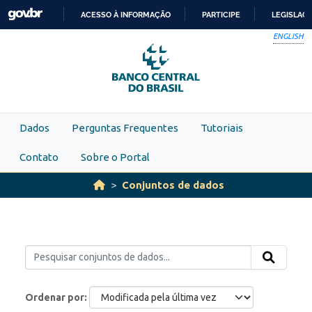
Skip to main content
ACESSO À INFORMAÇÃO
PARTICIPE
LEGISLAÇ
IR
ENGLISH
PARA
O
CONTEÚDO
Dados
Perguntas Frequentes
Tutoriais
Contato
Sobre o Portal
Conjuntos de dados
Ordenar por