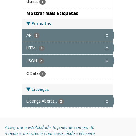
diárias
1
Mostrar mais Etiquetas
Formatos
API
x
2
HTML
x
2
JSON
x
2
OData
2
Licenças
Licença Aberta...
x
2
Assegurar a estabilidade do poder de compra da
moeda e um sistema financeiro sólido e eficiente