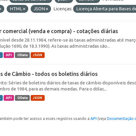
HTML
JSON
Licenças:
Licença Aberta para Bases
r comercial (venda e compra) - cotações diárias
nível desde 28.11.1984, refere-se às taxas administradas até março 
ução 1690, de 18.3.1990). As taxas administradas são...
L
API
OData
JSON
s de Câmbio - todos os boletins diários
ito: Séries de boletins diários de taxas de câmbio disponíveis desd
bro de 1984, para as demais moedas. Para o dólar,...
L
API
OData
JSON
ambém pode ter acesso a esses registros usando a
API
(veja
Documentação d