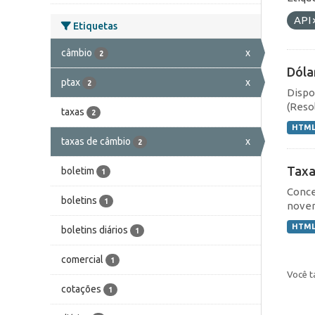
API
Etiquetas
câmbio
x
2
Dóla
ptax
x
2
Dispo
(Resol
taxas
2
HTM
taxas de câmbio
x
2
Taxa
boletim
1
Conce
boletins
1
novem
HTM
boletins diários
1
comercial
1
Você t
cotações
1