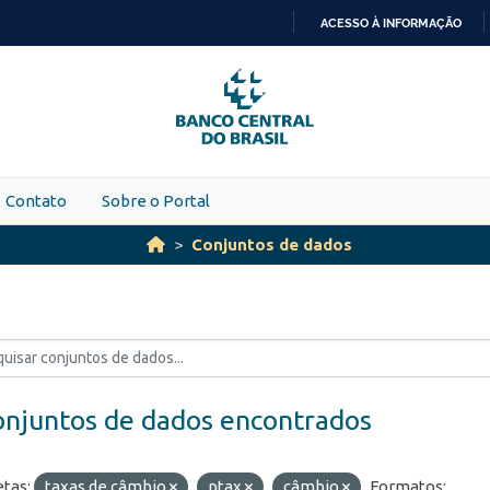
ACESSO À INFORMAÇÃO
IR
PARA
O
CONTEÚDO
Contato
Sobre o Portal
Conjuntos de dados
onjuntos de dados encontrados
etas:
taxas de câmbio
ptax
câmbio
Formatos: