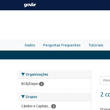
Skip to main content
Dados
Perguntas Frequentes
Tutoriais
Organizações
BCB/Depin
2
2 c
Grupos
Câmbio e Capitais...
2
Etiqu