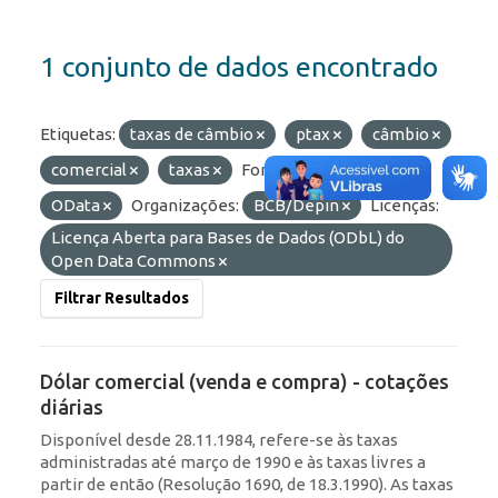
1 conjunto de dados encontrado
Etiquetas:
taxas de câmbio
ptax
câmbio
comercial
taxas
Formatos:
HTML
OData
Organizações:
BCB/Depin
Licenças:
Licença Aberta para Bases de Dados (ODbL) do
Open Data Commons
Filtrar Resultados
Dólar comercial (venda e compra) - cotações
diárias
Disponível desde 28.11.1984, refere-se às taxas
administradas até março de 1990 e às taxas livres a
partir de então (Resolução 1690, de 18.3.1990). As taxas