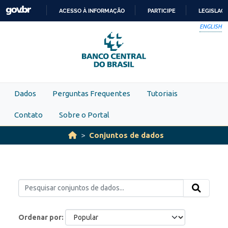
Skip to main content
ACESSO À INFORMAÇÃO
PARTICIPE
LEGISLAÇ
IR
ENGLISH
PARA
O
CONTEÚDO
Dados
Perguntas Frequentes
Tutoriais
Contato
Sobre o Portal
Conjuntos de dados
Ordenar por