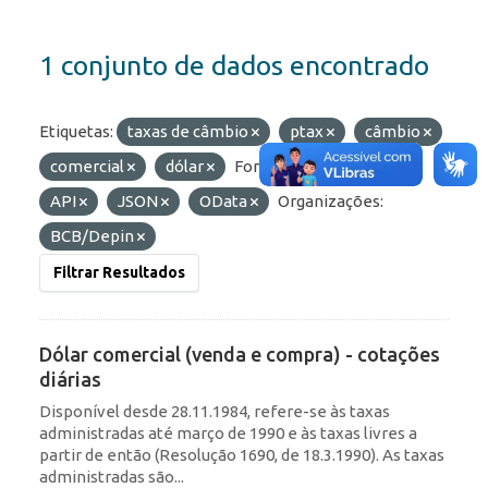
1 conjunto de dados encontrado
Etiquetas:
taxas de câmbio
ptax
câmbio
comercial
dólar
Formatos:
HTML
API
JSON
OData
Organizações:
BCB/Depin
Filtrar Resultados
Dólar comercial (venda e compra) - cotações
diárias
Disponível desde 28.11.1984, refere-se às taxas
administradas até março de 1990 e às taxas livres a
partir de então (Resolução 1690, de 18.3.1990). As taxas
administradas são...