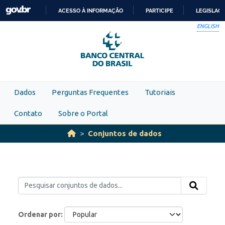
Skip to main content
ACESSO À INFORMAÇÃO
PARTICIPE
LEGISLAÇ
IR
ENGLISH
PARA
O
CONTEÚDO
Dados
Perguntas Frequentes
Tutoriais
Contato
Sobre o Portal
Conjuntos de dados
Ordenar por