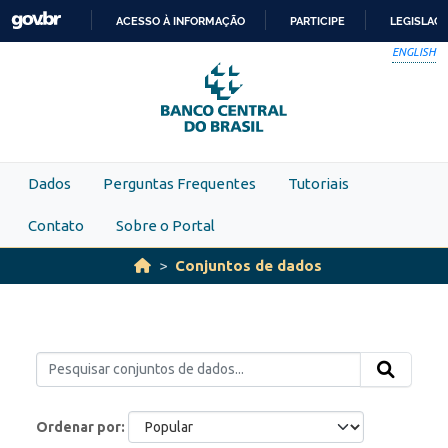
Skip to main content
ACESSO À INFORMAÇÃO
PARTICIPE
LEGISLAÇ
IR
ENGLISH
PARA
O
CONTEÚDO
Dados
Perguntas Frequentes
Tutoriais
Contato
Sobre o Portal
Conjuntos de dados
Ordenar por