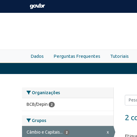
Skip to main content
Dados
Perguntas Frequentes
Tutoriais
Organizações
BCB/Depin
2
2 c
Grupos
Câmbio e Capitais...
x
2
Etiqu