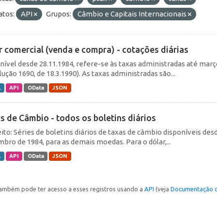
tos:
API
Grupos:
Câmbio e Capitais Internacionais
r comercial (venda e compra) - cotações diárias
nível desde 28.11.1984, refere-se às taxas administradas até março 
ução 1690, de 18.3.1990). As taxas administradas são...
L
API
OData
JSON
s de Câmbio - todos os boletins diários
ito: Séries de boletins diários de taxas de câmbio disponíveis desd
bro de 1984, para as demais moedas. Para o dólar,...
L
API
OData
JSON
ambém pode ter acesso a esses registros usando a
API
(veja
Documentação d