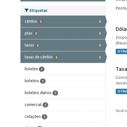
Forma
Etiquetas
câmbio
x
2
Dóla
ptax
x
2
Dispo
(Resol
taxas
x
2
HTM
taxas de câmbio
x
2
Taxa
boletim
1
Conce
boletins
1
novem
HTM
boletins diários
1
comercial
1
Você t
cotações
1