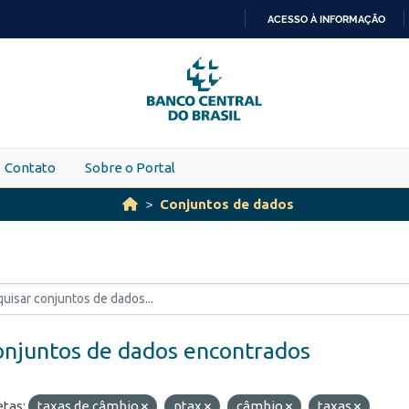
ACESSO À INFORMAÇÃO
IR
PARA
O
CONTEÚDO
Contato
Sobre o Portal
Conjuntos de dados
onjuntos de dados encontrados
etas:
taxas de câmbio
ptax
câmbio
taxas