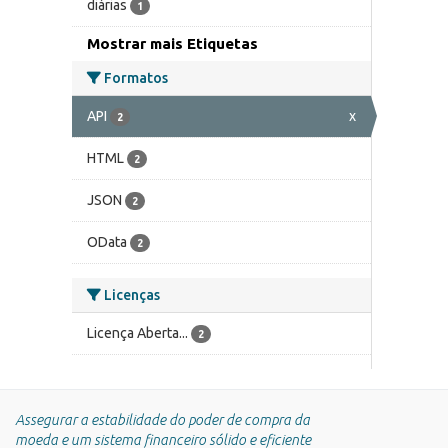
diárias
1
Mostrar mais Etiquetas
Formatos
API
x
2
HTML
2
JSON
2
OData
2
Licenças
Licença Aberta...
2
Assegurar a estabilidade do poder de compra da
moeda e um sistema financeiro sólido e eficiente