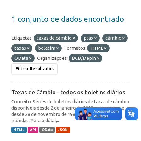
1 conjunto de dados encontrado
Etiquetas:
taxas de câmbio
ptax
câmbio
taxas
boletim
Formatos:
HTML
OData
Organizações:
BCB/Depin
Filtrar Resultados
Taxas de Câmbio - todos os boletins diários
Conceito: Séries de boletins diários de taxas de câmbio
disponíveis desde 2 de janeiro de 2002, para o euro, e
desde 28 de novembro de 1984, para as demais
moedas. Para o dólar,...
HTML
API
OData
JSON