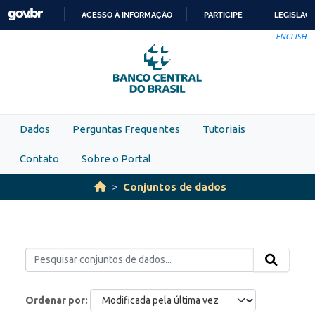
Skip to main content
ACESSO À INFORMAÇÃO
PARTICIPE
LEGISLAÇ
IR
ENGLISH
PARA
O
CONTEÚDO
Dados
Perguntas Frequentes
Tutoriais
Contato
Sobre o Portal
Conjuntos de dados
Ordenar por