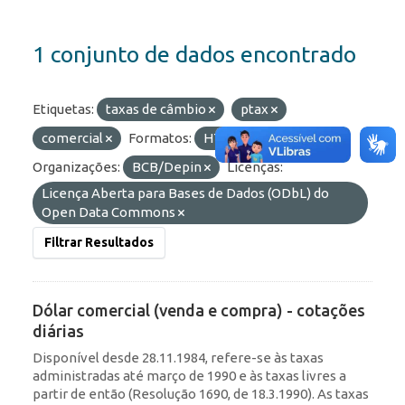
1 conjunto de dados encontrado
Etiquetas:
taxas de câmbio
ptax
comercial
Formatos:
HTML
OData
Organizações:
BCB/Depin
Licenças:
Licença Aberta para Bases de Dados (ODbL) do
Open Data Commons
Filtrar Resultados
Dólar comercial (venda e compra) - cotações
diárias
Disponível desde 28.11.1984, refere-se às taxas
administradas até março de 1990 e às taxas livres a
partir de então (Resolução 1690, de 18.3.1990). As taxas