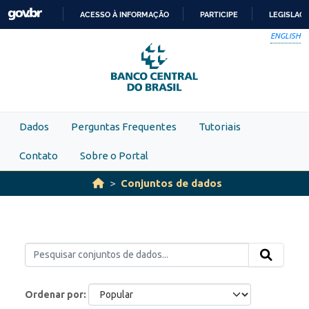
Skip to main content
ACESSO À INFORMAÇÃO
PARTICIPE
LEGISLAÇ
IR
ENGLISH
PARA
O
CONTEÚDO
Dados
Perguntas Frequentes
Tutoriais
Contato
Sobre o Portal
Conjuntos de dados
Ordenar por