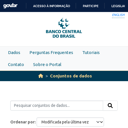
Skip to main content
ACESSO À INFORMAÇÃO
PARTICIPE
LEGISLAÇ
IR
ENGLISH
PARA
O
CONTEÚDO
Dados
Perguntas Frequentes
Tutoriais
Contato
Sobre o Portal
Conjuntos de dados
Ordenar por