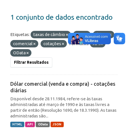
1 conjunto de dados encontrado
Etiquetas:
taxas de câmbio
ptax
diárias
comercial
cotações
Formatos:
API
OData
Filtrar Resultados
Dólar comercial (venda e compra) - cotações
diárias
Disponível desde 28.11.1984, refere-se às taxas
administradas até março de 1990 e às taxas livres a
partir de então (Resolução 1690, de 18.3.1990). As taxas
administradas são...
HTML
API
OData
JSON