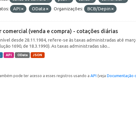
tos:
API
OData
Organizações:
BCB/Depin
r comercial (venda e compra) - cotações diárias
nível desde 28.11.1984, refere-se às taxas administradas até março 
ução 1690, de 18.3.1990). As taxas administradas são...
L
API
OData
JSON
ambém pode ter acesso a esses registros usando a
API
(veja
Documentação d