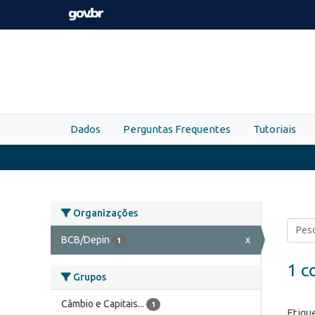
Skip to main content
Dados
Perguntas Frequentes
Tutoriais
Organizações
BCB/Depin
x
1
1 c
Grupos
Câmbio e Capitais...
1
Etiqu