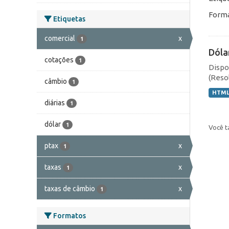
Forma
Etiquetas
comercial
x
1
Dóla
cotações
1
Dispo
(Resol
câmbio
1
HTM
diárias
1
dólar
1
Você t
ptax
x
1
taxas
x
1
taxas de câmbio
x
1
Formatos