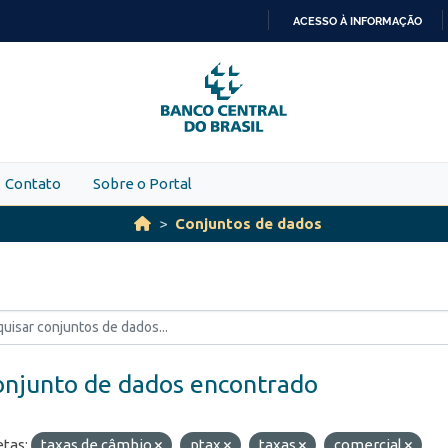
ACESSO À INFORMAÇÃO
IR
PARA
O
CONTEÚDO
Contato
Sobre o Portal
Conjuntos de dados
onjunto de dados encontrado
etas:
taxas de câmbio
ptax
taxas
comercial