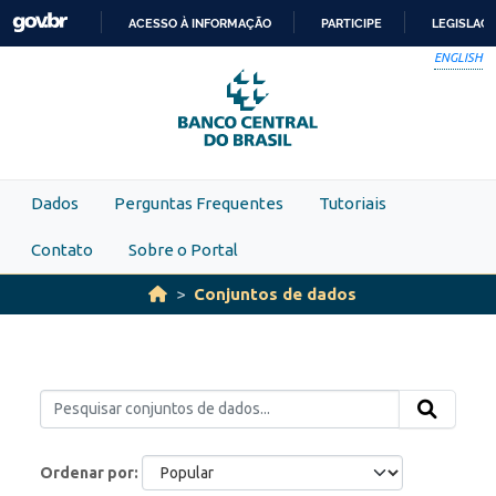
Skip to main content
ACESSO À INFORMAÇÃO
PARTICIPE
LEGISLAÇ
IR
ENGLISH
PARA
O
CONTEÚDO
Dados
Perguntas Frequentes
Tutoriais
Contato
Sobre o Portal
Conjuntos de dados
Ordenar por