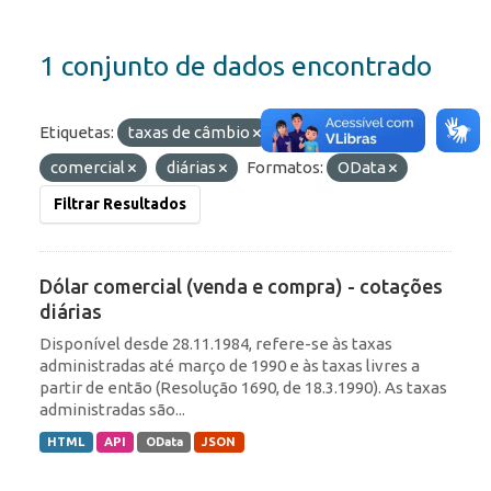
1 conjunto de dados encontrado
Etiquetas:
taxas de câmbio
taxas
comercial
diárias
Formatos:
OData
Filtrar Resultados
Dólar comercial (venda e compra) - cotações
diárias
Disponível desde 28.11.1984, refere-se às taxas
administradas até março de 1990 e às taxas livres a
partir de então (Resolução 1690, de 18.3.1990). As taxas
administradas são...
HTML
API
OData
JSON