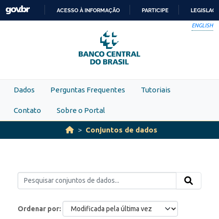
Skip to main content
ACESSO À INFORMAÇÃO
PARTICIPE
LEGISLAÇ
IR
ENGLISH
PARA
O
CONTEÚDO
Dados
Perguntas Frequentes
Tutoriais
Contato
Sobre o Portal
Conjuntos de dados
Ordenar por